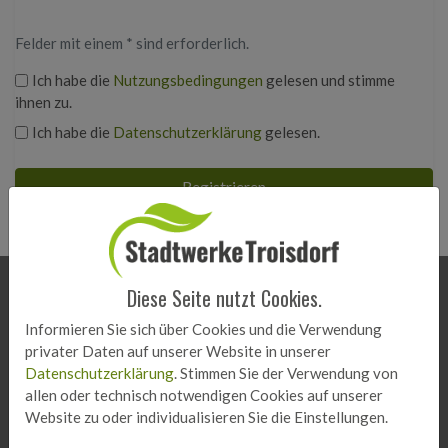
Felder mit einem * sind erforderlich.
Ich habe die
Nutzungsbedingungen
gelesen und stimme
ihnen zu.
Ich habe die
Datenschutzerklärung
gelesen.
Registrieren
Diese Seite nutzt Cookies.
FÖRDER.EI
Informieren Sie sich über Cookies und die Verwendung
Nachhaltigkeitspreis
privater Daten auf unserer Website in unserer
Datenschutzerklärung
. Stimmen Sie der Verwendung von
So funktioniert's - Nachhaltigkeitspreis
allen oder technisch notwendigen Cookies auf unserer
Projekte Nachhaltigkeitspreis
Website zu oder individualisieren Sie die Einstellungen.
Spielregeln
FAQ - Nachhaltigkeitspreis