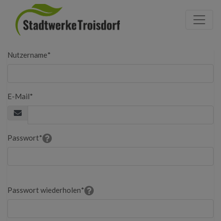
Seite
Klicken Sie, um die Navigation zu überspringen und zum Haupttei
Nutzer Registrierungsformular
Nutzername
*
E-Mail
*
Passwort
*
Passwort wiederholen
*