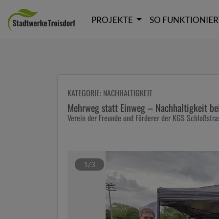
Seite
Klicken Sie, um die Navigation zu überspringen und zum Hauptte
PROJEKTE
SO FUNKTIONIER
KATEGORIE
: NACHHALTIGKEIT
Mehrweg statt Einweg – Nachhaltigkeit be
Verein der Freunde und Förderer der KGS Schloßstras
1/3