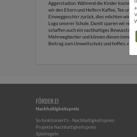
I
Aggerstadion. Während die Kinder kostenlo
a
wir den Eltern und Helfern Kaffee, Tee und k
V
Einweggeschirr zurück, dies möchten wir än
W
Logo unserer Schule. Damit sparen wir nich
schaffen auch ein nachhaltiges Bewusstsein:
Mehrwegbecher und können diesen immer wie
Beitrag zum Umweltschutz und hoffen, viele
FÖRDER.EI
Nachhaltigkeitspreis
So funktioniert's - Nachhaltigkeitspreis
Projekte Nachhaltigkeitspreis
Spielregeln