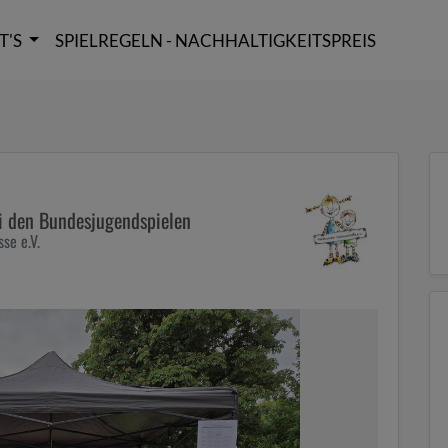
il zu gelangen
T'S
SPIELREGELN - NACHHALTIGKEITSPREIS
i den Bundesjugendspielen
se e.V.
2/