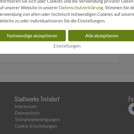
nformieren Sie sich über Cookies und die Verwendung privater Daten
s mit Bananen und Brötchen versorgt werden, bieten
uf unserer Website in unserer
Datenschutzerklärung
. Stimmen Sie d
ühle Getränke an. Bisher griffen wir dabei auf
erwendung von allen oder technisch notwendigen Cookies auf unser
dern! Künftig setzen wir auf Mehrwegbecher mit dem
ebsite zu oder individualisieren Sie die Einstellungen.
t nur große Mengen an Einwegmüll ein, sondern
 Eltern erhalten ihren Kaffee kostenlos im
Notwendige akzeptieren
Alle akzeptieren
der nutzen. So leisten wir gemeinsam einen aktiven
 Familien zum Mitmachen zu inspirieren.
Einstellungen
Stadtwerke Troisdorf
Fo
Impressum
Datenschutz
Teilnahmebedingungen
Cookie-Einstellungen