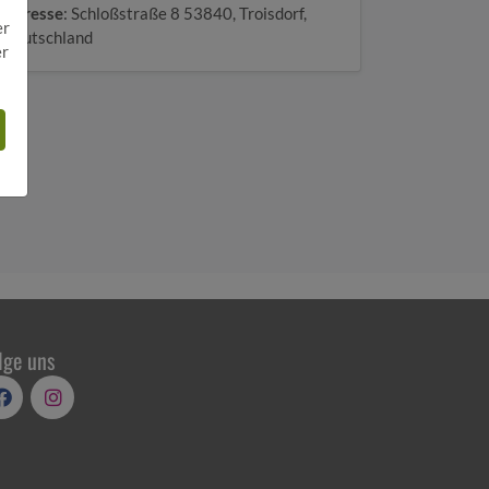
Adresse
: Schloßstraße 8 53840, Troisdorf,
er
Deutschland
er
lge uns